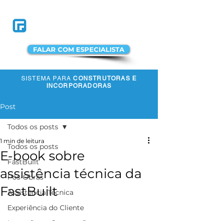
FALAR COM ESPECIALISTA
SISTEMA PARA
CONSTRUTORAS E
ACESSAR A
INCORPORADORAS
PLATAFORMA
Post
Todos os posts
1 min de leitura
Todos os posts
E-book sobre
FastBuilt
assistência técnica da
Pós-Obras
FastBuilt
Assistência Técnica
Experiência do Cliente