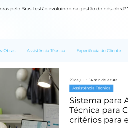
ras pelo Brasil estão evoluindo na gestão do pós-obra? V
s-Obras
Assistência Técnica
Experiência do Cliente
mação Digital
Cases e Resultados
Tendências do Setor
29 de jul.
14 min de leitura
Assistência Técnica
Sistema para A
Técnica para C
critérios para 