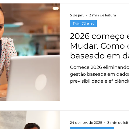
assistência técnica de u
uma ferramenta estratég
5 de jan.
3 min de leitura
fidelização.
Pós-Obras
2026 começo e
Mudar. Como 
baseado em d
custos e ganha
Comece 2026 eliminando 
gestão baseada em dados
previsibilidade e eficiên
cliente. Com digitalizaç
e sistemas integrados, é p
transformar o pós-obra e
mais leve para toda a equ
24 de nov. de 2025
3 min de lei