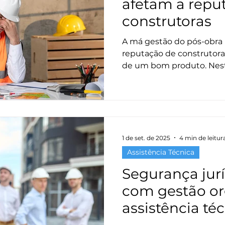
afetam a repu
construtoras
A má gestão do pós-obr
reputação de construtor
de um bom produto. Nest
três principais gargalos 
como superá-los com tec
inteligentes.
1 de set. de 2025
4 min de leitur
Assistência Técnica
Segurança jur
com gestão or
assistência té