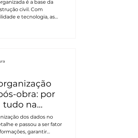
organizada é a base da
strução civil. Com
ilidade e tecnologia, as
vos, reduzem riscos e
o cliente.
ura
organização
pós-obra: por
 tudo na
il
ganização dos dados no
talhe e passou a ser fator
nformações, garantir