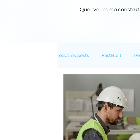
Quer ver como construto
Todos os posts
FastBuilt
Pó
Normas Técnicas
Transfor