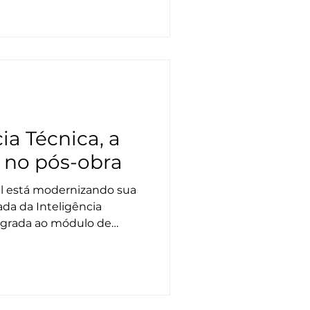
ia Técnica, a
 no pós-obra
vil está modernizando sua
da da Inteligência
ntegrada ao módulo de
tBuilt, a IA atua na
ação, transformando
ensagens claras e
limina gargalos
rabalho e transforma a