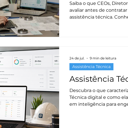
plataforma ce
Saiba o que CEOs, Direto
avaliar antes de contrata
assistência técnica. Conh
necessários para digitali
prazos, gerar indicadores
em inteligência para a co
24 de jul.
9 min de leitura
Assistência Técnica
Assistência Té
Descubra o que caracteri
Técnica digital e como el
em inteligência para eng
suprimentos.