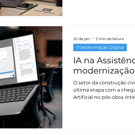
20 de jan.
2 min de leitura
Transformação Digital
IA na Assistênc
modernização
O setor da construção ci
última etapa com a chega
Artificial no pós-obra. I
Assistência Técnica da Fas
padronização da comunic
chamados confusos em m
técnicas. Essa inovação e
operacionais, reduz o ret