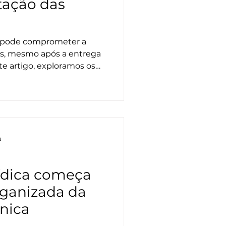
tação das
a pode comprometer a
as, mesmo após a entrega
e artigo, exploramos os
do atendimento pós-obra e
nologia e processos
a
ídica começa
ganizada da
cnica