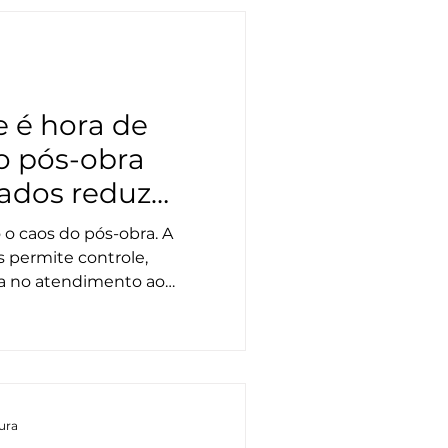
m centro de custos em
ica de encantamento e
 é hora de
o pós-obra
ados reduz
 eficiência
o caos do pós-obra. A
 permite controle,
cia no atendimento ao
ão, manutenção preventiva
ossível sair do improviso e
m um setor estratégico e
ipe.
tura