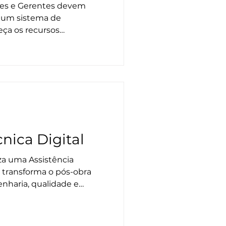
rta
res e Gerentes devem
r um sistema de
eça os recursos
zar chamados, controlar
 e transformar o pós-obra
nstrutora.
cnica Digital
za uma Assistência
a transforma o pós-obra
enharia, qualidade e