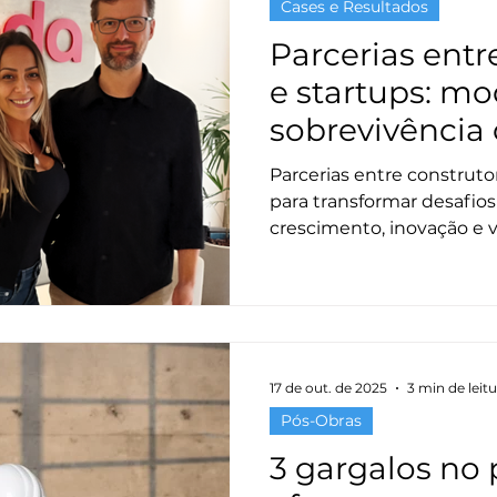
Cases e Resultados
Parcerias entr
e startups: mo
sobrevivência
crescimento?
Parcerias entre construto
para transformar desafio
crescimento, inovação e
setor da construção.
17 de out. de 2025
3 min de leit
Pós-Obras
3 gargalos no