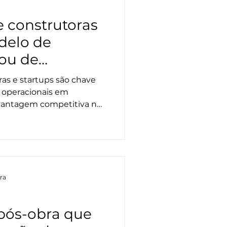
e construtoras
delo de
 ou de
ras e startups são chave
s operacionais em
 vantagem competitiva no
ura
 pós-obra que