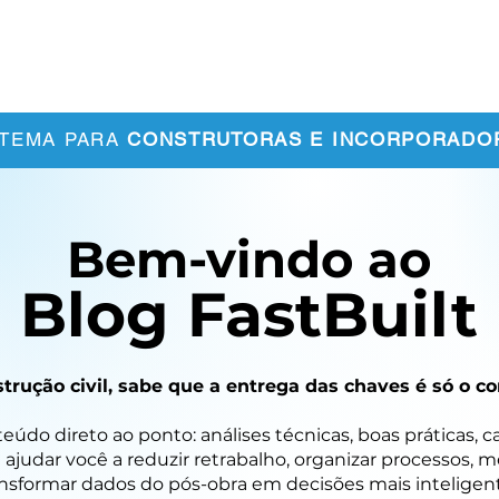
bre Nós
Clientes
Conteúdos
Contato
STEMA PARA
CONSTRUTORAS E INCORPORADO
Bem-vindo ao
Blog FastBuilt
trução civil, sabe que a entrega das chaves é só o
údo direto ao ponto: análises técnicas, boas práticas, c
 ajudar você a reduzir retrabalho, organizar processos, 
nsformar dados do pós-obra em decisões mais inteligent