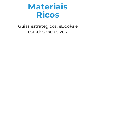
Materiais
Ricos
Guias estratégicos, eBooks e
estudos exclusivos.
Sala de
Imprensa
Reconhecimentos,
lançamentos e cases na
mídia