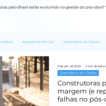
ras pelo Brasil estão evoluindo na gestão do pós-obra? V
s-Obras
Assistência Técnica
Experiência do Cliente
mação Digital
Cases e Resultados
Tendências do Setor
3 de set. de 2025
2 min de leitur
Experiência do Cliente
Construtoras
margem (e re
falhas no pós-