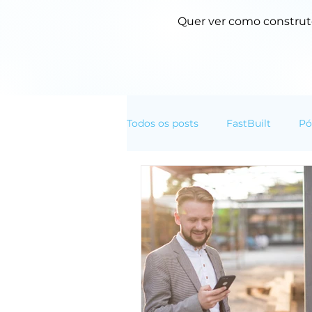
Quer ver como construto
Todos os posts
FastBuilt
Pó
Normas Técnicas
Transfor