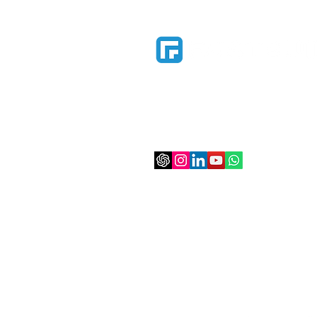
Construtech Catarinense de gestão de
para ajudar construtoras e incorpora
mais eficientes e organizadas, por me
centralização informações, reduzir cus
além de melhorar a comunicação com 
contato@fastbuilt.com.br
(47) 3037-1010
Segunda a Sexta-feira | 8h às
Condomínio Boulevard Hel
R. Heinrich Hosang, 559 – Sala
Blumenau – SC, 89012-190