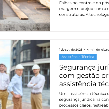
Falhas no controle do p
margem e prejudicam a r
construtoras. A tecnologi
transformar a assistência
competitivo.
1 de set. de 2025
4 min de leitur
Assistência Técnica
Segurança jur
com gestão or
assistência té
Uma assistência técnica 
segurança jurídica na con
processos claros, rastreab