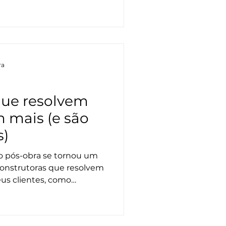
vos, reduzem riscos e
o cliente.
ra
que resolvem
 mais (e são
s)
o pós-obra se tornou um
 Construtoras que resolvem
eus clientes, como
as e indicações. A
e organização, respeito e