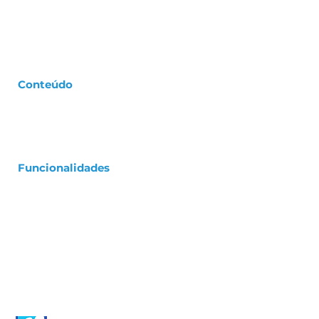
Conteúdo
Cases de Sucesso |
Clientes
FastBuilt na Mídia |
Imprensa
Materiais Ricos |
Exclusivos
Comunicação Escrita |
Blog
Funcionalidades
Assistência Técnica
Manutenção Preventiva
Vistoria e Entrega
Elaboração do Manual do Proprietário
Customização
Personalização