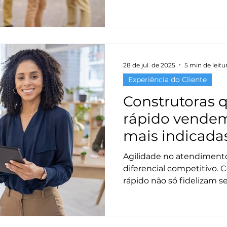
construtoras evitam passi
fortalecem a relação com 
28 de jul. de 2025
5 min de leitu
Experiência do Cliente
Construtoras 
rápido vendem
mais indicada
Agilidade no atendiment
diferencial competitivo.
rápido não só fidelizam s
também impulsionam vend
rapidez no suporte reflet
estratégia.