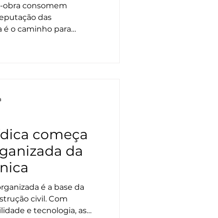
ós-obra consomem
eputação das
a é o caminho para
 técnica em um diferencial
a
ídica começa
ganizada da
cnica
organizada é a base da
strução civil. Com
ilidade e tecnologia, as