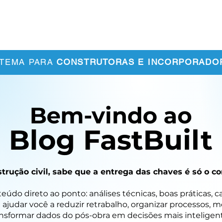
bre Nós
Clientes
Conteúdos
Contato
STEMA PARA
CONSTRUTORAS E INCORPORADO
Bem-vindo ao
Blog FastBuilt
trução civil, sabe que a entrega das chaves é só o
údo direto ao ponto: análises técnicas, boas práticas, c
 ajudar você a reduzir retrabalho, organizar processos, 
nsformar dados do pós-obra em decisões mais inteligent