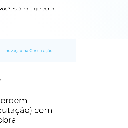
ocê está no lugar certo.
Inovação na Construção
a
 perdem
putação) com
obra