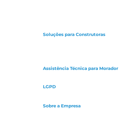
Soluções para Construtoras
 pós-obra criada
doras a serem
Calculadora de Gastos
io de
Orçamento de Elaboração de Manual
tos e retrabalhos,
Solicitação de Demonstração
seus clientes.
Portal de Acesso para Construtoras
Assistência Técnica para Morador
Abrir um chamado para a Assistência
LGPD
Política de Cookies
Aviso de Privacidade e Proteção de Dados
 18h
Sobre a Empresa
lmann
Nossa História
 10 – Victor Konder
Trabalhe Conosco