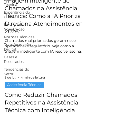
Triagem Inteligente de
Assistência
Técnica
Chamados na Assistência
Experiência do
Técnica: Como a IA Prioriza e
Cliente
Direciona Atendimentos em
Inovação na
Construção
2026
Normas Técnicas
Chamados mal priorizados geram risco
Transformação
operacional e regulatório. Veja como a
Digital
triagem inteligente com IA resolve isso na
assistência técnica.
Cases e
Resultados
Tendências do
Setor
5 de jul.
4 min de leitura
Assistência Técnica
Como Reduzir Chamados
Repetitivos na Assistência
Técnica com Inteligência