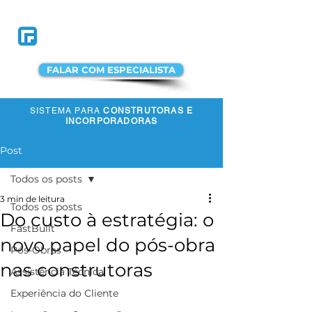
FALAR COM ESPECIALISTA
SISTEMA PARA
CONSTRUTORAS E
ACESSAR A
INCORPORADORAS
PLATAFORMA
Post
Todos os posts
3 min de leitura
Todos os posts
Do custo à estratégia: o
FastBuilt
novo papel do pós-obra
Pós-Obras
nas construtoras
Assistência Técnica
Experiência do Cliente