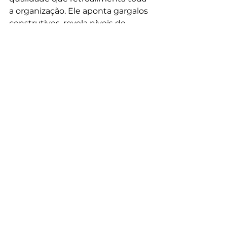
a organização. Ele aponta gargalos 
construtivos, revela níveis de 
eficiência operacional e ancora a 
experiência do cliente em 
resultados mensuráveis. 
Quando esse fluxo de informação 
circula, cada novo 
empreendimento nasce já 
imunizado contra erros do passado 
e cada real economizado em 
retrabalho converte-se em 
margem adicional, além de 
proteger aquilo que não entra na 
contabilidade: reputação.
Permanecer na era das planilhas 
dispersas não é apenas atraso 