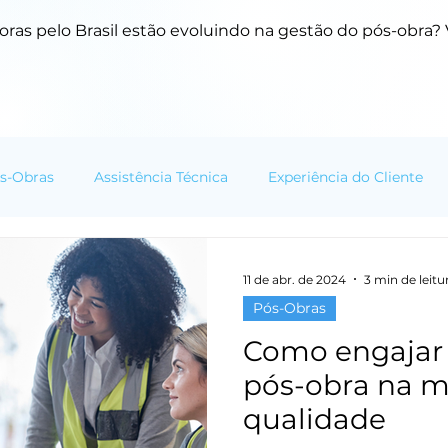
ras pelo Brasil estão evoluindo na gestão do pós-obra? V
s-Obras
Assistência Técnica
Experiência do Cliente
mação Digital
Cases e Resultados
Tendências do Setor
11 de abr. de 2024
3 min de leitu
Pós-Obras
Como engajar 
pós-obra na m
qualidade