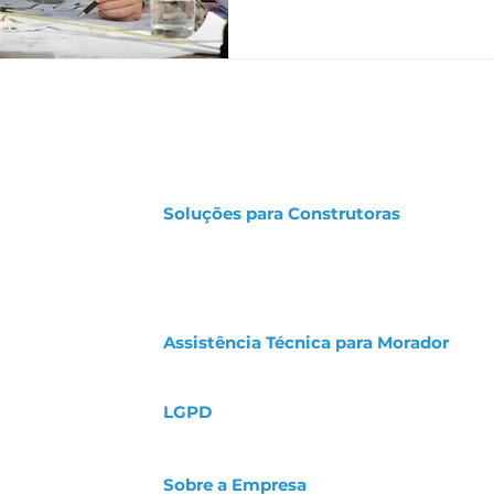
diferença entre produção
indicadores essenciais 
como plataformas como a
eficiência. Ao integrar f
Digital e a Assistência Té
conseguem otimizar recur
e garantir entregas de a
Soluções para Construtoras
 pós-obra criada
doras a serem
Calculadora de Gastos
io de
Orçamento de Elaboração de Manual
tos e retrabalhos,
Solicitação de Demonstração
seus clientes.
Portal de Acesso para Construtoras
Assistência Técnica para Morador
Abrir um chamado para a Assistência
LGPD
Política de Cookies
Aviso de Privacidade e Proteção de Dados
 18h
Sobre a Empresa
lmann