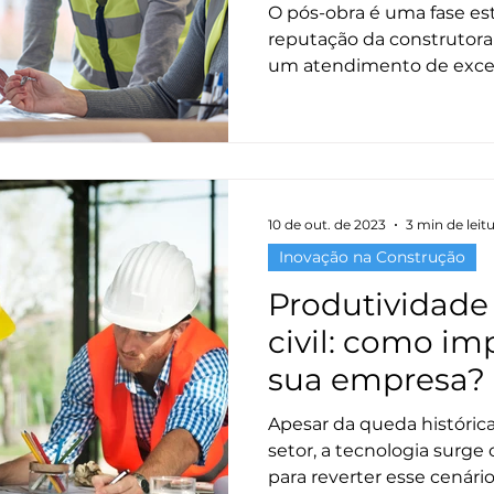
O pós-obra é uma fase es
reputação da construtora
um atendimento de excel
manter a equipe engajada
explora como a valorizaç
colaboradores, a resoluç
recorrentes, a definição d
e o investimento em tecno
essenciais para transform
10 de out. de 2023
3 min de leit
de problemas" em um bra
Inovação na Construção
fidelização e qua
Produtividade
civil: como im
sua empresa?
Apesar da queda históric
setor, a tecnologia surge
para reverter esse cenário