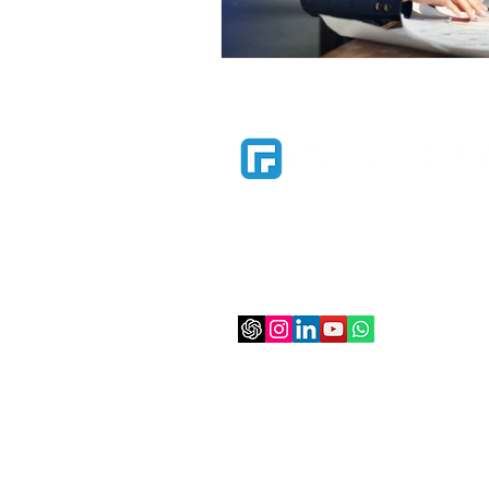
Construtech Catarinense de gestão de
para ajudar construtoras e incorpora
mais eficientes e organizadas, por me
centralização informações, reduzir cus
além de melhorar a comunicação com 
contato@fastbuilt.com.br
(47) 3037-1010
Segunda a Sexta-feira | 8h às
Condomínio Boulevard Hel