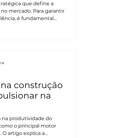
tratégica que define a
 no mercado. Para garantir
ência, é fundamental
 e motivada. Este artigo
ão do feedback dos
ão de problemas
e fluxos claros de trabalho
logia são pilares
ar o setor de "resolvedor
ura
ço estratégico de
 na construção
pulsionar na
a na produtividade do
 como o principal motor
. O artigo explica a