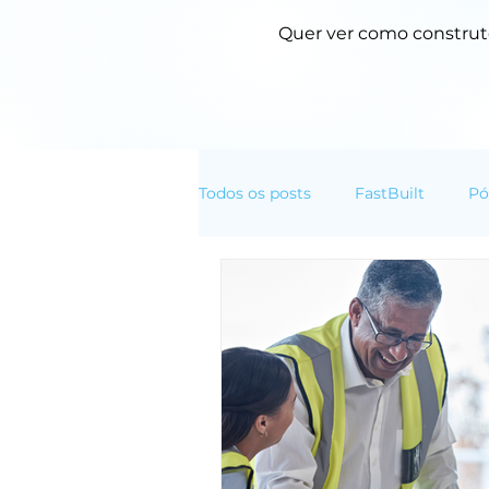
Quer ver como construto
Todos os posts
FastBuilt
Pó
Normas Técnicas
Transfor