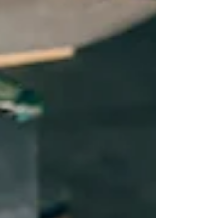
chamados), Gargalos por Sistemas
Construtivos e Alocação de Técnicos.
Aprenda como essas métricas ajudam a
identificar materiais de baixa qualidade,
otimizar equipes e aplicar o ciclo PDCA para
garantir a melhoria contínua em projetos
futuros.