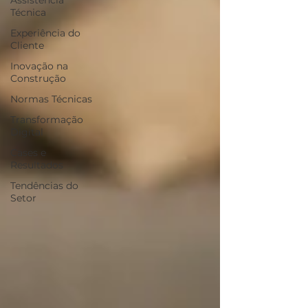
Assistência
Técnica
Experiência do
Cliente
Inovação na
Construção
Normas Técnicas
Transformação
Digital
Cases e
Resultados
Tendências do
Setor