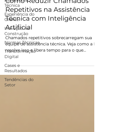
Como Reduzir Chamados
Assistência
Técnica
Repetitivos na Assistência
Experiência do
Técnica com Inteligência
Cliente
Artificial
Inovação na
Construção
Chamados repetitivos sobrecarregam sua
Normas Técnicas
equipe de assistência técnica. Veja como a IA
resolve isso e libera tempo para o que
Transformação
importa.
Digital
Cases e
Resultados
Tendências do
Setor