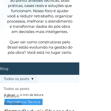
ao ponto: análises técnicas, boas
práticas, cases reais e soluções que
funcionam. Nosso foco é ajudar
você a reduzir retrabalho, organizar
processos, melhorar o atendimento
e transformar dados do pós-obra
em decisões mais inteligentes.
Quer ver como construtoras pelo
Brasil estão evoluindo na gestão do
pós-obra? Você está no lugar certo.
Blog
Todos os posts
Todos os posts
5 de jul.
4 min de leitura
FastBuilt
Assistência Técnica
Pós-Obras