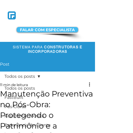
FALAR COM ESPECIALISTA
SISTEMA PARA
CONSTRUTORAS E
ACESSAR A
INCORPORADORAS
PLATAFORMA
Post
Todos os posts
11 min de leitura
Todos os posts
Manutenção Preventiva
FastBuilt
no Pós-Obra:
Pós-Obras
Protegendo o
Assistência Técnica
Patrimônio e a
Experiência do Cliente