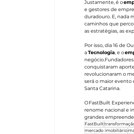
Justamente, é o 
emp
e gestores de empres
duradouro. E, nada 
caminhos que percor
as estratégias, as ex
Por isso, dia 16 de
a
 Tecnologia
, e o 
emp
negócio.Fundadores 
conquistaram aportes
revolucionaram o me
será o maior evento 
Santa Catarina. 
O FastBuilt Experienc
renome nacional e in
grandes empreended
FastBuilt
transformação
mercado imobiliário
ma