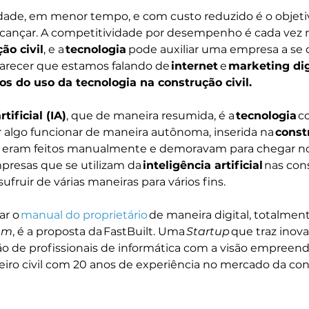
ade, em menor tempo, e com custo reduzido é o objeti
ançar. A competitividade por desempenho é cada vez m
ão civil
, e a 
tecnologia 
pode auxiliar uma empresa a se 
arecer que estamos falando de 
internet 
e 
marketing dig
os do uso da tecnologia na construção civil.
tificial (IA)
, que de maneira resumida, é a 
tecnologia
 c
r algo funcionar de maneira autônoma, inserida na 
const
 eram feitos manualmente e demoravam para chegar no
mpresas que se utilizam da 
inteligência artificial
 nas con
ruir de várias maneiras para vários fins. 
r o 
manual do proprietário
 de maneira digital, totalment
em
, é a proposta da FastBuilt. Uma 
Startup
 que traz inov
ião de profissionais de informática com a visão empreen
eiro civil com 20 anos de experiência no mercado da co