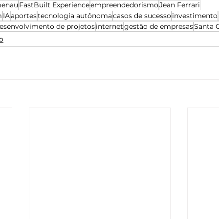
menau
FastBuilt Experience
empreendedorismo
Jean Ferrari
m
IA
aportes
tecnologia autônoma
casos de sucesso
investimento
esenvolvimento de projetos
internet
gestão de empresas
Santa C
o