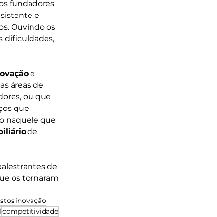
dos fundadores 
sistente e 
s. Ouvindo os 
dificuldades, 
novação 
e 
s áreas de 
dores, ou que 
ços que 
o naquele que 
iliário
 de 
 palestrantes de 
que os tornaram 
stos
inovação
l
competitividade