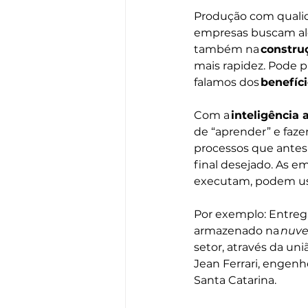
Produção com qualid
empresas buscam alc
também na 
construç
mais rapidez. Pode p
falamos dos 
benefíci
Com a 
inteligência ar
de “aprender” e faze
processos que antes
final desejado. As e
executam, podem usuf
Por exemplo: Entrega
armazenado na 
nuv
setor, através da un
Jean Ferrari, engenh
Santa Catarina. 