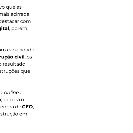
vo que as 
ais acirrada 
destacar com 
ital
, porém, 
om capacidade 
rução civil
, os 
 resultado 
struções que 
e 
online
 e 
ação para o 
dedora do 
CEO
, 
nstrução em 