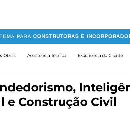
bre Nós
Clientes
Conteúdos
Contato
STEMA PARA
CONSTRUTORAS E INCORPORADO
s-Obras
Assistência Técnica
Experiência do Cliente
mação Digital
Cases e Resultados
Tendências do Setor
dedorismo, Inteligê
al e Construção Civil