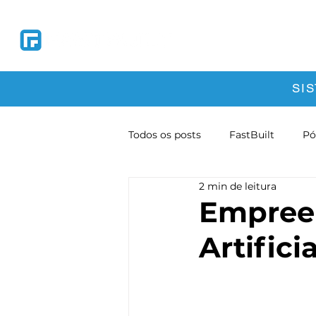
Soluções
So
SI
Todos os posts
FastBuilt
Pó
2 min de leitura
Normas Técnicas
Transfor
Empreen
Artifici