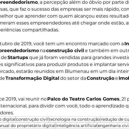
reendedorismo
, a percepção além do óbvio por parte 
as, que faz o sucesso das empresas ser mais rápido, con
melhor que aprender com quem alcançou estes resultado
reram esses empreendedores até chegar onde estão, as 
periências compartilhadas. 
 Outubro de 2019, você tem um encontro marcado com a 
I
reendedorismo 
na 
construção civil 
e também em outra
de 
Startups 
que já foram vendidas para grandes investi
 significativos para produzir produtos e implantar servi
rcado, estarão reunidos em Blumenau em um dia inteir
de 
Transformação Digital 
do setor da 
Construção 
e 
Imob
e 2019, vai reunir no 
Palco do Teatro Carlos Gomes
, 21
ternacional, para dividir com você, todo o aprendizado 
ores.  
 digital
construção civil
tecnologia na construção
redução de cu
nual do proprietário digital
inteligência artificial
engenharia civi