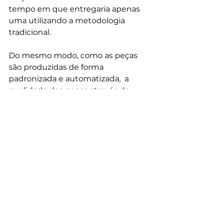
tempo em que entregaria apenas 
uma utilizando a metodologia 
tradicional.

Do mesmo modo, como as peças 
são produzidas de forma 
padronizada e automatizada,  a 
qualidade das peças através de 
rigorosos padrões de qualidade. 
Isso reduz drasticamente a 
necessidade de refação ou 
desperdícios na obra.

Com a agilidade da construção 
garantida, é quase nula a 
possibilidade de atrasos e 
problemas durante a execução da 
obra.
