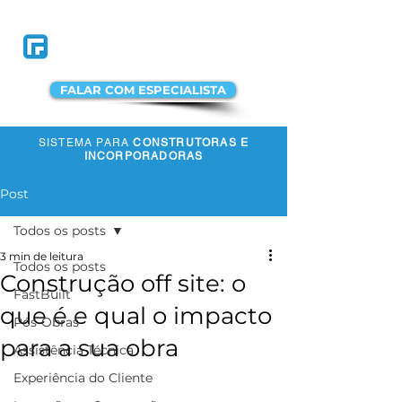
FALAR COM ESPECIALISTA
SISTEMA PARA
CONSTRUTORAS E
ACESSAR A
INCORPORADORAS
PLATAFORMA
Post
Todos os posts
3 min de leitura
Todos os posts
Construção off site: o
FastBuilt
que é e qual o impacto
Pós-Obras
para a sua obra
Assistência Técnica
Experiência do Cliente