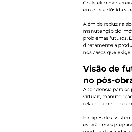
Code elimina barrei
em que a dúvida sur
Além de reduzir a ab
manutenção do imóvel
problemas futuros. 
diretamente a produt
nos casos que exigem
Visão de f
no pós-obr
A tendência para os 
virtuais, manutençã
relacionamento com o
Equipes de assistên
estarão mais prepara
preditiva baseadas n