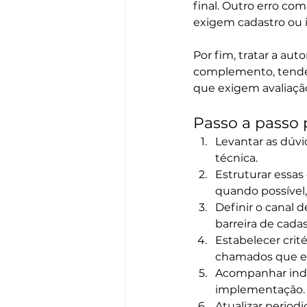
final. Outro erro com
exigem cadastro ou i
Por fim, tratar a au
complemento, tende a
que exigem avaliaç
Passo a passo 
Levantar as dúvi
técnica.
Estruturar essa
quando possível,
Definir o canal d
barreira de cada
Estabelecer crit
chamados que ex
Acompanhar indi
implementação.
Atualizar perio