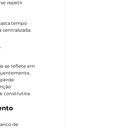
e repetir 
gasta tempo 
 centralizada.
 
e se reflete em 
equentemente, 
 perde 
enção 
 construtiva.
ento 
banco de 