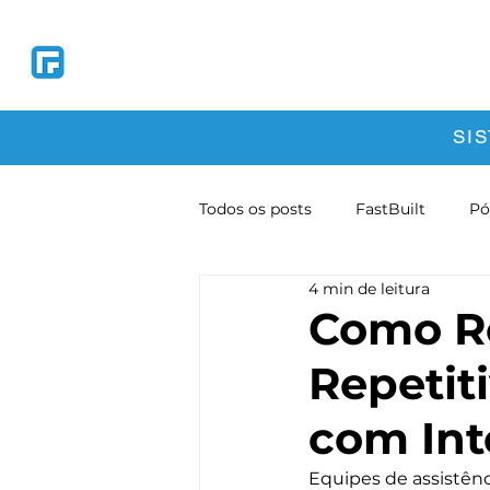
Soluções
So
SI
Todos os posts
FastBuilt
Pó
4 min de leitura
Normas Técnicas
Transfor
Como R
Repetit
com Inte
Equipes de assistên