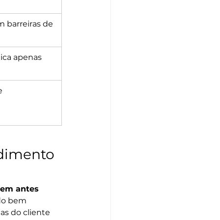
 barreiras de 
ica apenas 
e 
dimento 
sem antes 
do bem 
s do cliente 