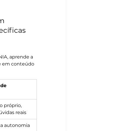
m 
cíficas 
IA, aprende a 
se em conteúdo 
de 
 próprio, 
úvidas reais
r a autonomia 