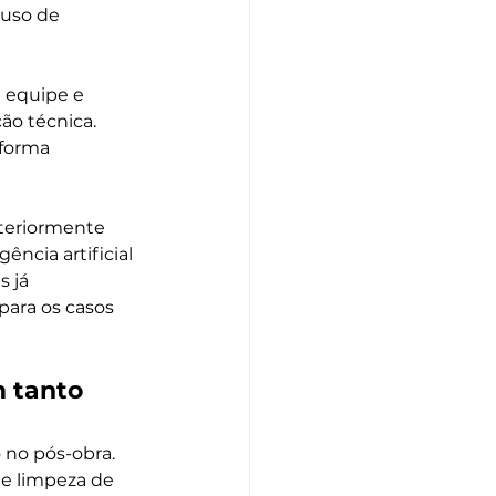
uso de 
 equipe e 
o técnica. 
 forma 
teriormente 
ência artificial 
 já 
ara os casos 
 tanto 
no pós-obra. 
e limpeza de 