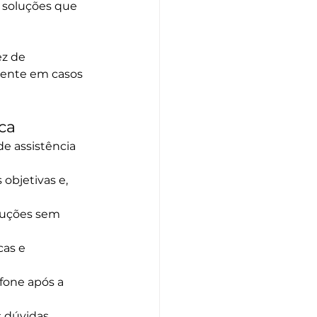
o soluções que 
z de 
iente em casos 
ca
e assistência 
bjetivas e, 
oluções sem 
as e 
one após a 
 dúvidas 