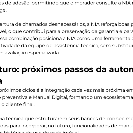
ras de adesão, permitindo que o morador consulte a NI
ge.
ertura de chamados desnecessários, a NIA reforça boas p
, o que contribui para a preservação da garantia e par
Essa combinação posiciona a NIA como uma ferramenta 
ividade da equipe de assistência técnica, sem substitui
 avaliação especializada.
uturo: próximos passos da auto
a
próximos ciclos é a integração cada vez mais próxima ent
o preventiva e Manual Digital, formando um ecossistema
 cliente final.
cia técnica que estruturarem seus bancos de conhecime
das para incorporar, no futuro, funcionalidades de man
o histórico de uso de cada imóvel.