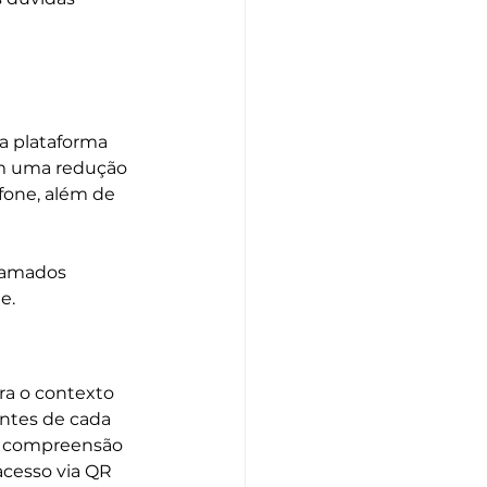
a plataforma 
am uma redução 
one, além de 
hamados 
e.
ara o contexto 
ntes de cada 
a compreensão 
acesso via QR 