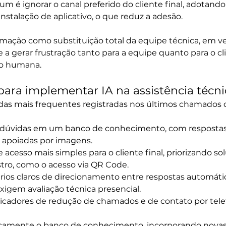
um é ignorar o canal preferido do cliente final, adotand
nstalação de aplicativo, o que reduz a adesão.
tomação como substituição total da equipe técnica, em ve
 gerar frustração tanto para a equipe quanto para o cl
ão humana.
para implementar IA na assistência técni
das mais frequentes registradas nos últimos chamados d
s dúvidas em um banco de conhecimento, com respostas o
 apoiadas por imagens.
e acesso mais simples para o cliente final, priorizando s
stro, como o acesso via QR Code.
érios claros de direcionamento entre respostas automátic
igem avaliação técnica presencial.
cadores de redução de chamados e de contato por telef
dicamente o banco de conhecimento, incorporando novas