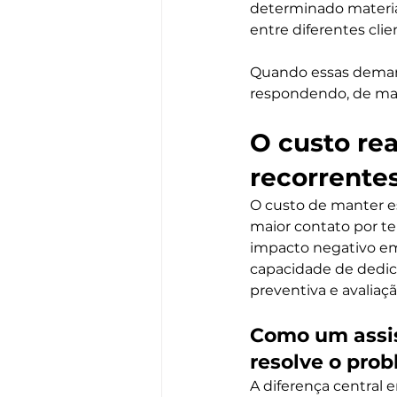
determinado material
entre diferentes c
Quando essas demand
respondendo, de mane
O custo rea
recorrente
O custo de manter e
maior contato por te
impacto negativo em 
capacidade de dedica
preventiva e avaliaç
Como um assis
resolve o pro
A diferença central 