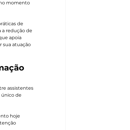
A no momento 
ráticas de 
a a redução de 
que apoia 
r sua atuação 
mação 
re assistentes 
 único de 
nto hoje 
utenção 