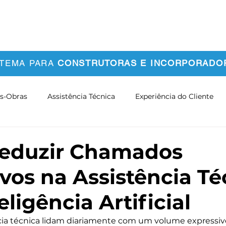
bre Nós
Clientes
Conteúdos
Contato
STEMA PARA
CONSTRUTORAS E INCORPORADO
s-Obras
Assistência Técnica
Experiência do Cliente
mação Digital
Cases e Resultados
Tendências do Setor
eduzir Chamados
ivos na Assistência Té
ligência Artificial
cia técnica lidam diariamente com um volume expressi