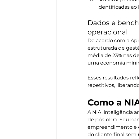
identificadas ao
Dados e bench
operacional
De acordo com a Apr
estruturada de gestã
média de 23% nas de
uma economia mínim
Esses resultados re
repetitivos, liberan
Como a NIA
A NIA, inteligência a
de pós-obra. Seu ba
empreendimento e of
do cliente final sem