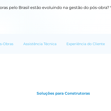
ras pelo Brasil estão evoluindo na gestão do pós-obra? V
s-Obras
Assistência Técnica
Experiência do Cliente
mação Digital
Cases e Resultados
Tendências do Setor
Soluções para Construtoras
 pós-obra criada
doras a serem
Calculadora de Gastos
io de
Orçamento de Elaboração de Manual
tos e retrabalhos,
Solicitação de Demonstração
seus clientes.
Portal de Acesso para Construtoras