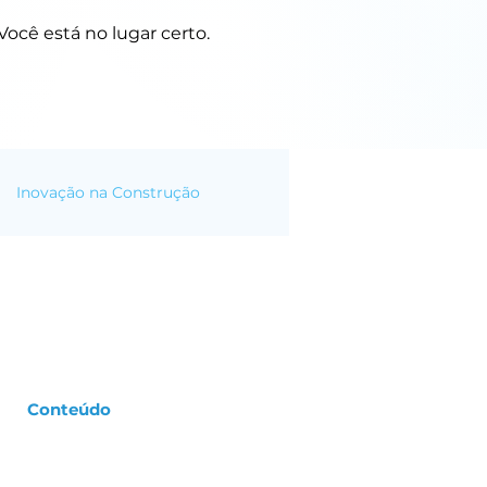
ocê está no lugar certo.
Inovação na Construção
Conteúdo
Cases de Sucesso |
Clientes
FastBuilt na Mídia |
Imprensa
Materiais Ricos |
Exclusivos