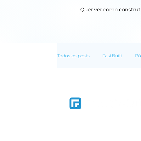
Quer ver como construto
Todos os posts
FastBuilt
Pó
Normas Técnicas
Transfor
Construtech Catarinense de gestão de
para ajudar construtoras e incorpora
mais eficientes e organizadas, por me
centralização informações, reduzir cus
além de melhorar a comunicação com 