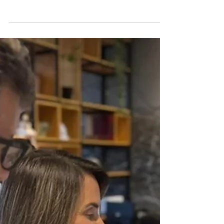
Obra: como Construtoras
Brasileiras estão
reescrevendo a Experiência
do Cliente em 2026
IA no pós-obra deixou de ser experimento.
Veja como construtoras brasileiras estão
reduzindo SLA, custo e retrabalho com
inteligência artificial em 2026.