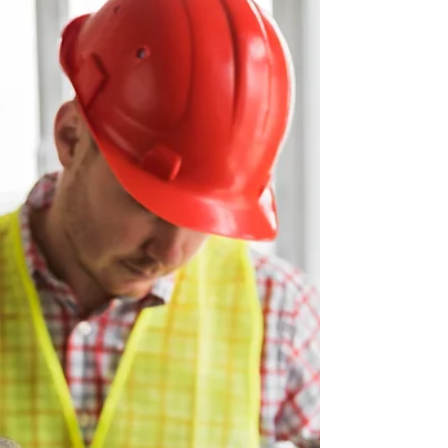
Em 2026, a eficiência das incorporadoras não
é mais medida por ferramentas isoladas, mas
pela capacidade de integração de dados. A
FastBuilt atua como o backbone de
informações (infraestrutura de inteligência),
conectando o canteiro ao pós-obra. Ao
eliminar silos de dados e estabelecer uma
Single Source of Truth (SSOT), a plataforma
garante a rastreabilidade total do ciclo de
vida do edifício, transformando registros de
vistorias e personalizações em ativos de
proteção jurídi