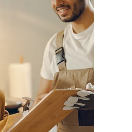
pela metade. Em 2026, o diferencial das
empresas de alta performance é transformar
o pós-obra em um centro de inteligência.
Através de triagem digital, roteirização
inteligente e análise preditiva de patologias, é
possível eliminar visitas improdutivas, reduzir
processos judiciais e elevar o NPS,
transformando chamados em dados valiosos
para a melhoria c