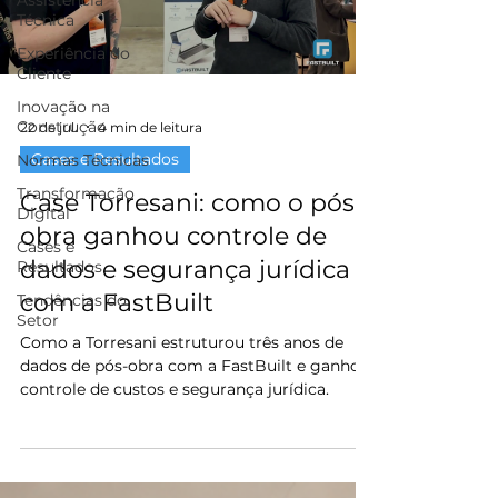
Assistência
Técnica
Experiência do
Cliente
Inovação na
Construção
22 de jul.
4 min de leitura
Cases e Resultados
Normas Técnicas
Transformação
Case Torresani: como o pós-
Digital
obra ganhou controle de
Cases e
dados e segurança jurídica
Resultados
com a FastBuilt
Tendências do
Setor
Como a Torresani estruturou três anos de
dados de pós-obra com a FastBuilt e ganhou
controle de custos e segurança jurídica.